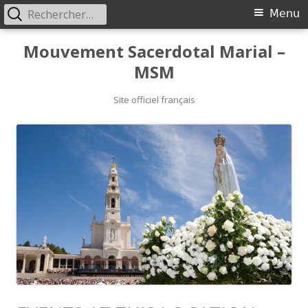
Rechercher :
Primary
Menu
Menu
Skip
Mouvement Sacerdotal Marial –
to
MSM
content
Site officiel français