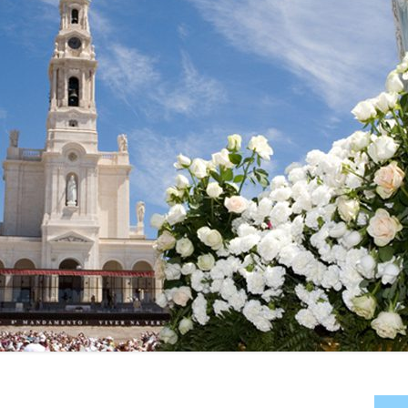
SSES
DONS
CÉNACLES DE LA FAMILLE
MISSIONNAIRE NOTRE DAME
COMMANDES
CÉNACLES EN BELGIQUE
OFFRANDES DE MESSE
CÉNACLES LOCAUX RÉGULIERS
CHANTS ET PRIÈRES
Ma