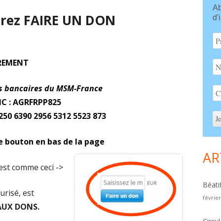
Ab
Si
irez FAIRE UN DON
d'
REMENT
s bancaires du MSM-
France
IC : AGRFRPP825
1250 6390 2956 5312 5523 873
le bouton en bas de la page
AR
 est comme ceci ->
Béati
risé, est
févrie
 AUX DONS
.