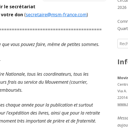
Circu
ir le secrétariat
2026
 votre don
(
secretaire@msm-france.com
)
Commu
Quarti
========================================
Reche
e que vous pouvez faire, même de petites sommes.
.
In
e Nationale, tous les coordinateurs, tous les
Movi
urs frais au service du Mouvement (courrier,
Centr
remboursés.
Via A.
22014
www.
es chaque année pour la publication et surtout
ur l'expédition des livres, ainsi que pour la retraite
Messa
moment très important de prière et de fraternité.
aujou