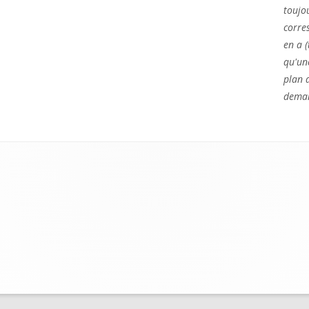
toujo
corres
en a (
qu'un
plan d
deman