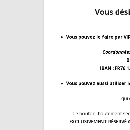
Vous dés
V
ous pouvez le faire
par
VI
C
oordonnée
B
IBAN : FR76 
V
ous pouvez aussi utiliser 
qui
Ce bouton, hautement sécu
EXCLUSIVEMENT RÉSERVÉ