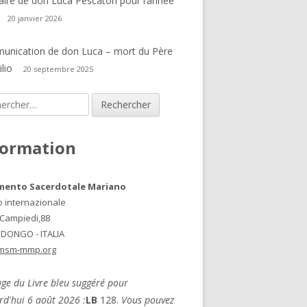
laire de don Luca Pescatori pour l’année
20 janvier 2026
nication de don Luca – mort du Père
lio
20 septembre 2025
rcher :
formation
mento Sacerdotale Mariano
o internazionale
 Campiedi,88
 DONGO - ITALIA
msm-mmp.org
ge du Livre bleu suggéré pour
rd'hui 6 août 2026 :
LB
128.
Vous pouvez