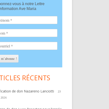
onnez-vous à notre Lettre
debar
information Ave Maria
TICLES RÉCENTS
fication de don Nazareno Lanciotti
23
r 2026