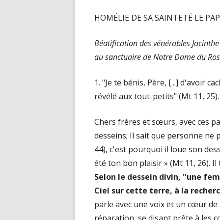
HOMÉLIE DE SA SAINTETÉ LE PAPE
Béatification des vénérables Jacinth
au sanctuaire de Notre Dame du Ros
1. "Je te bénis, Père, [...] d'avoir c
révélé aux tout-petits" (Mt 11, 25).
Chers frères et sœurs, avec ces pa
desseins; Il sait que personne ne peu
44), c'est pourquoi il loue son dess
été ton bon plaisir » (Mt 11, 26). I
Selon le dessein divin, "une fem
Ciel sur cette terre, à la reche
parle avec une voix et un cœur de m
réparation, se disant prête à les c