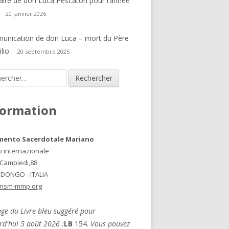
laire de don Luca Pescatori pour l’année
20 janvier 2026
nication de don Luca – mort du Père
lio
20 septembre 2025
rcher :
formation
mento Sacerdotale Mariano
o internazionale
 Campiedi,88
 DONGO - ITALIA
msm-mmp.org
ge du Livre bleu suggéré pour
rd'hui 5 août 2026 :
LB
154.
Vous pouvez