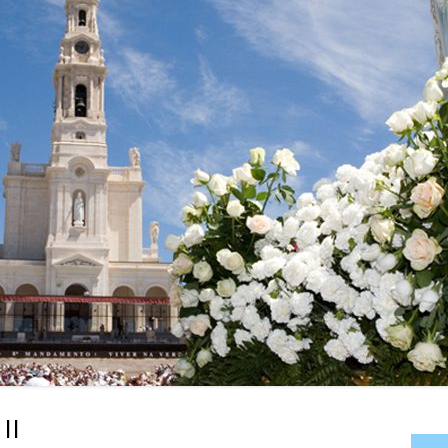
ES
DONS
CÉNACLES DE LA FAMILLE
MISSIONNAIRE NOTRE DAME
COMMANDES
CÉNACLES EN BELGIQUE
OFFRANDES DE MESSE
CÉNACLES LOCAUX RÉGULIERS
CHANTS ET PRIÈRES
II
Ma