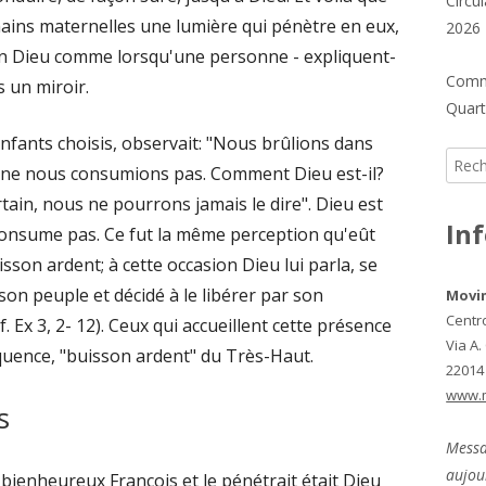
Circu
mains maternelles une lumière qui pénètre en eux,
2026
 en Dieu comme lorsqu'une personne - expliquent-
Commu
 un miroir.
Quarti
 enfants choisis, observait: "Nous brûlions dans
Reche
s ne nous consumions pas. Comment Dieu est-il?
rtain, nous ne pourrons jamais le dire". Dieu est
In
consume pas. Ce fut la même perception qu'eût
isson ardent; à cette occasion Dieu lui parla, se
son peuple et décidé à le libérer par son
Movi
Centr
cf. Ex 3, 2- 12). Ceux qui accueillent cette présence
Via A.
uence, "buisson ardent" du Très-Haut.
22014
www.
s
Messa
aujou
 bienheureux François et le pénétrait était Dieu