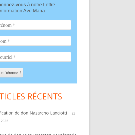
onnez-vous à notre Lettre
debar
information Ave Maria
TICLES RÉCENTS
fication de don Nazareno Lanciotti
23
r 2026