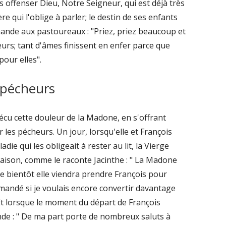
offenser Dieu, Notre Seigneur, qui est déjà très
re qui l'oblige à parler; le destin de ses enfants
mande aux pastoureaux : "Priez, priez beaucoup et
heurs; tant d'âmes finissent en enfer parce que
pour elles".
s pécheurs
vécu cette douleur de la Madone, en s'offrant
es pécheurs. Un jour, lorsqu'elle et François
die qui les obligeait à rester au lit, la Vierge
 maison, comme le raconte Jacinthe : " La Madone
que bientôt elle viendra prendre François pour
emandé si je voulais encore convertir davantage
. Et lorsque le moment du départ de François
nde : " De ma part porte de nombreux saluts à