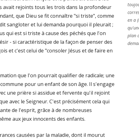
toujo
 avait rejoints tous les trois dans la profondeur
corres
endant, que Dieu se fit connaître "si triste", comme
en a (
ndit sangloter et lui demanda pourquoi il pleurait ;
qu'un
sus qui est si triste à cause des péchés que l'on
plan d
sir - si caractéristique de la façon de penser des
deman
ois et c'est celui de "consoler Jésus et de faire en
mation que l'on pourrait qualifier de radicale; une
 commune pour un enfant de son âge. Il s'engage
ec une prière si assidue et fervente qu'il rejoint
ue avec le Seigneur. C'est précisément cela qui
sante de l'esprit, grâce à de nombreuses
t même aux jeux innocents des enfants.
rances causées par la maladie, dont il mourut