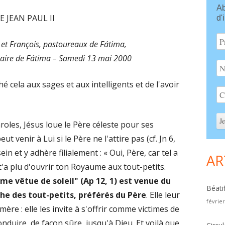
Ab
Si
 JEAN PAUL II
d'
e et François, pastoureaux de Fátima,
aire de Fátima – Samedi 13 mai 2000
aché cela aux sages et aux intelligents et de l'avoir
roles, Jésus loue le Père céleste pour ses
t venir à Lui si le Père ne l'attire pas (cf. Jn 6,
ein et y adhère filialement : « Oui, Père, car tel a
AR
l t'a plu d'ouvrir ton Royaume aux tout-petits.
me vêtue de soleil" (Ap 12, 1) est venue du
Béati
rche des tout-petits, préférés du Père
. Elle leur
févrie
ère : elle les invite à s'offrir comme victimes de
onduire, de façon sûre, jusqu'à Dieu. Et voilà que