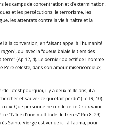
rs les camps de concentration et d'extermination,
iques et les persécutions, le terrorisme, les
e, les attentats contre la vie à naître et la
l à la conversion, en faisant appel à l'humanité
dragon", qui avec la "queue balaie le tiers des
 la terre" (Ap 12, 4). Le dernier objectif de l'homme
ù le Père céleste, dans son amour miséricordieux,
e ; c'est pourquoi, il y a deux mille ans, il a
chercher et sauver ce qui était perdu" (Lc 19, 10).
a croix. Que personne ne rende cette Croix vaine !
tre "l'aîné d'une multitude de frères" Rm 8, 29).
rès Sainte Vierge est venue ici, à Fatima, pour