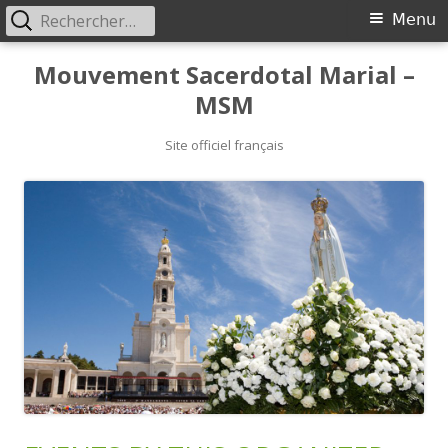
Rechercher :
Primary
Menu
Menu
Skip
Mouvement Sacerdotal Marial –
to
MSM
content
Site officiel français