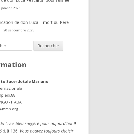
e de don Luca Pescatori pour l’année
 janvier 2026
ation de don Luca – mort du Père
20 septembre 2025
r :
rmation
to Sacerdotale Mariano
ternazionale
mpiedi,88
GO - ITALIA
-mmp.org
u Livre bleu suggéré pour aujourd'hui 9
6 :
LB
136.
Vous pouvez toujours choisir