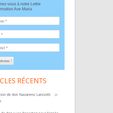
ez-vous à notre Lettre
bar
ormation Ave Maria
ICLES RÉCENTS
ation de don Nazareno Lanciotti
23
6