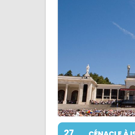
DONS – COMMANDES – MESS
27
CÉNACLE À I