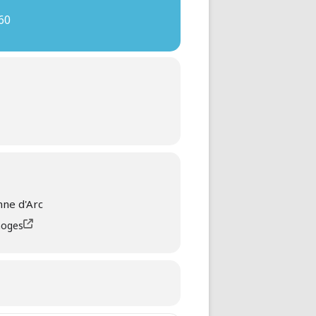
60
anne d'Arc
moges