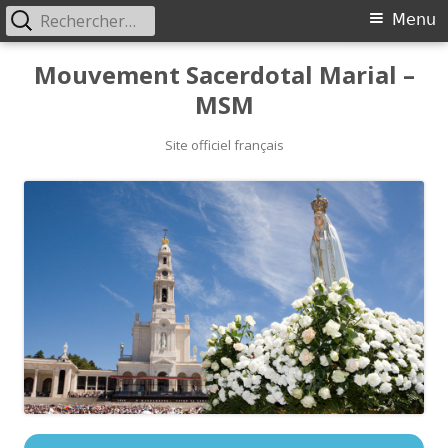
Rechercher :
Primary
Menu
Menu
Skip
Mouvement Sacerdotal Marial –
to
MSM
content
Site officiel français