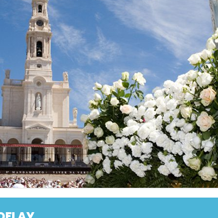
ES
DONS
CÉNACLES DE LA FAMILLE
MISSIONNAIRE NOTRE DAME
COMMANDES
CÉNACLES EN BELGIQUE
OFFRANDES DE MESSE
CÉNACLES LOCAUX RÉGULIERS
CHANTS ET PRIÈRES
OFLAY