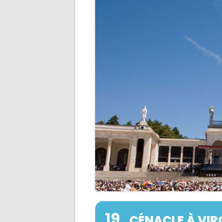
DONS – COMMANDES – MESS
19
CÉNACLE À VIR