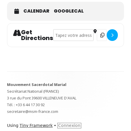
CALENDAR
GOOGLECAL
Get
Address - Cénacle du Moutier d'Ahun []
Destination Addre
Directions
Footer
Mouvement Sacerdotal Marial
Content
Secrétariat National (FRANCE)
3 rue du Pont 39600 VILLENEUVE D'AVAL
Tél. :
+33 6 44 17 30 92
secretaire@msm-france.com
Using
Tiny Framework
•
Connexion