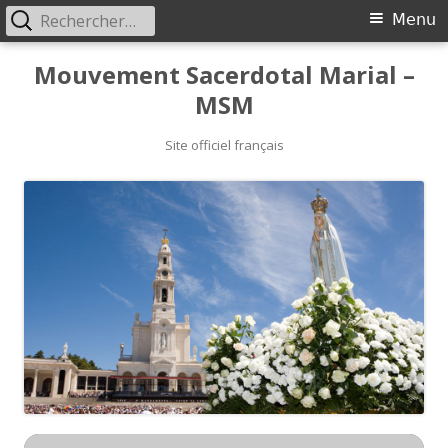
Rechercher :
Primary
Menu
Menu
Skip
Mouvement Sacerdotal Marial –
to
MSM
content
Site officiel français