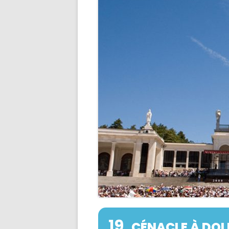
DONS – COMMANDES – MESS
19
CÉNACLE À DOL