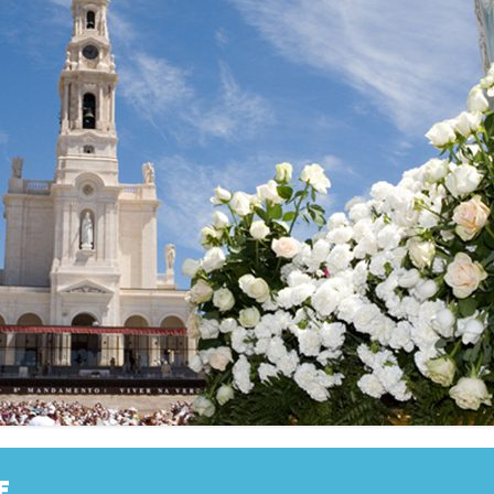
ES
DONS
CÉNACLES DE LA FAMILLE
MISSIONNAIRE NOTRE DAME
COMMANDES
CÉNACLES EN BELGIQUE
OFFRANDES DE MESSE
CÉNACLES LOCAUX RÉGULIERS
CHANTS ET PRIÈRES
E