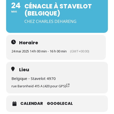
24
CÉNACLE À STAVELOT
(BELGIQUE)
MAI
CHEZ CHARLES DEHARENG
Horaire
24 mai 2025 14 h 00 min - 16 h 00 min
(GMT+00:00)
Lieu
Belgique - Stavelot 4970
rue Baronheid 415 A (420 pour GPS)
CALENDAR
GOOGLECAL