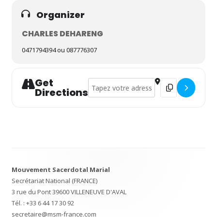
Organizer
CHARLES DEHARENG
0471794394 ou 087776307
Get
Address - Cénacle à Stavelot (Belgique) [
Destination Addres
Directions
Footer
Mouvement Sacerdotal Marial
Content
Secrétariat National (FRANCE)
3 rue du Pont 39600 VILLENEUVE D'AVAL
Tél. :
+33 6 44 17 30 92
secretaire@msm-france.com