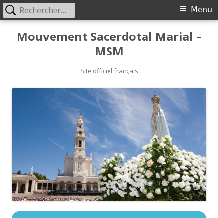
Rechercher :
Primary
Menu
Menu
Skip
Mouvement Sacerdotal Marial –
to
MSM
content
Site officiel français