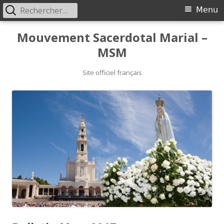
Rechercher :
Primary
Menu
Menu
Skip
Mouvement Sacerdotal Marial –
to
MSM
content
Site officiel français