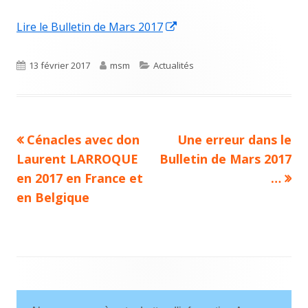
Opens
Lire le Bulletin de Mars 2017
in
a
Published
Author
Categories
13 février 2017
msm
Actualités
new
on
window
Previous
Next
Cénacles avec don
Une erreur dans le
Navigation
article:
article:
Laurent LARROQUE
Bulletin de Mars 2017
de
en 2017 en France et
…
en Belgique
l’article
Main