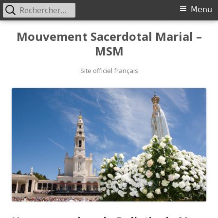
Rechercher :
Primary
Menu
Menu
Skip
Mouvement Sacerdotal Marial –
to
MSM
content
Site officiel français